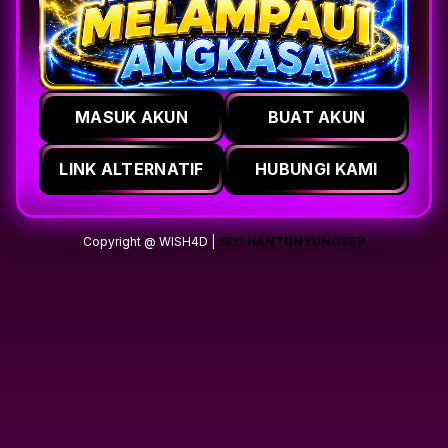
MASUK AKUN
BUAT AKUN
LINK ALTERNATIF
HUBUNGI KAMI
Copyright @ WISH4D |
SEO HANTUNYUNGSEP