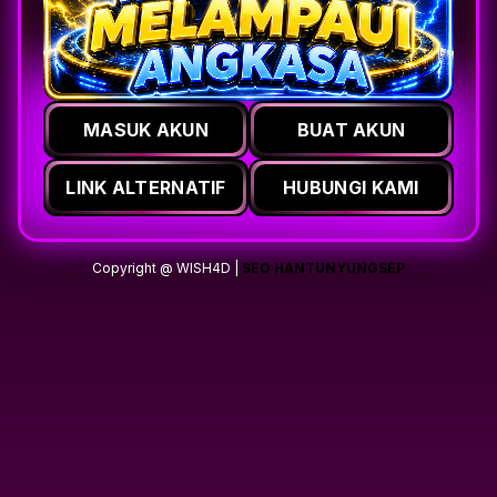
MASUK AKUN
BUAT AKUN
LINK ALTERNATIF
HUBUNGI KAMI
Copyright @ WISH4D |
SEO HANTUNYUNGSEP