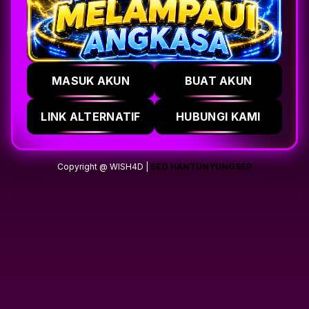
MASUK AKUN
BUAT AKUN
LINK ALTERNATIF
HUBUNGI KAMI
Copyright @ WISH4D |
SEO HANTUNYUNGSEP