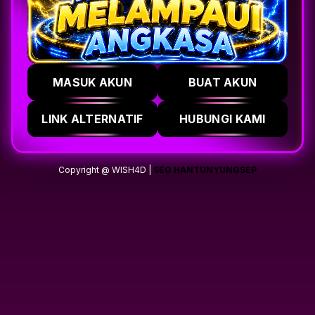
MASUK AKUN
BUAT AKUN
LINK ALTERNATIF
HUBUNGI KAMI
Copyright @ WISH4D |
SEO HANTUNYUNGSEP