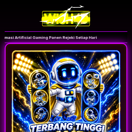
asi Artificial Gaming Panen Rejeki Setiap Hari