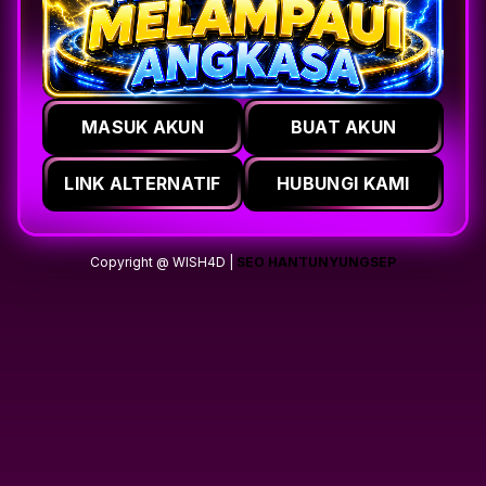
MASUK AKUN
BUAT AKUN
LINK ALTERNATIF
HUBUNGI KAMI
Copyright @ WISH4D |
SEO HANTUNYUNGSEP