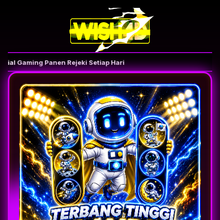
al Gaming Panen Rejeki Setiap Hari