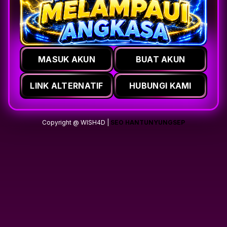
MASUK AKUN
BUAT AKUN
LINK ALTERNATIF
HUBUNGI KAMI
Copyright @ WISH4D |
SEO HANTUNYUNGSEP