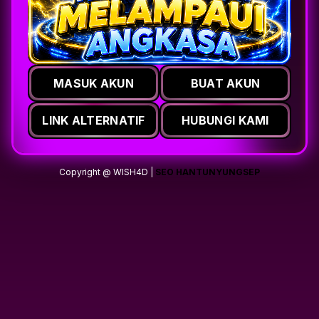
MASUK AKUN
BUAT AKUN
LINK ALTERNATIF
HUBUNGI KAMI
Copyright @ WISH4D |
SEO HANTUNYUNGSEP