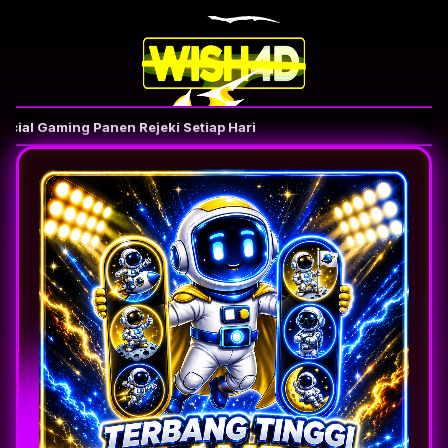
al Gaming Panen Rejeki Setiap Hari