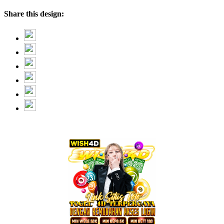
Share this design: