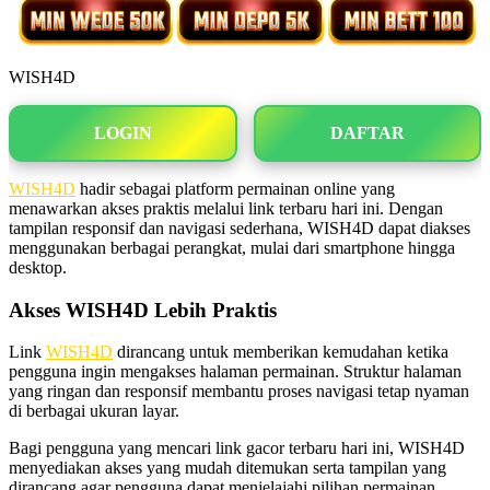
WISH4D
LOGIN
DAFTAR
WISH4D
hadir sebagai platform permainan online yang
menawarkan akses praktis melalui link terbaru hari ini. Dengan
tampilan responsif dan navigasi sederhana, WISH4D dapat diakses
menggunakan berbagai perangkat, mulai dari smartphone hingga
desktop.
Akses WISH4D Lebih Praktis
Link
WISH4D
dirancang untuk memberikan kemudahan ketika
pengguna ingin mengakses halaman permainan. Struktur halaman
yang ringan dan responsif membantu proses navigasi tetap nyaman
di berbagai ukuran layar.
Bagi pengguna yang mencari link gacor terbaru hari ini, WISH4D
menyediakan akses yang mudah ditemukan serta tampilan yang
dirancang agar pengguna dapat menjelajahi pilihan permainan