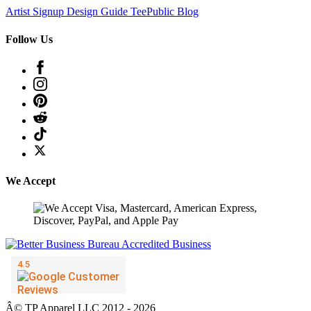
Artist Signup
Design Guide
TeePublic Blog
Follow Us
We Accept
Â© TP Apparel LLC 2012 - 2026