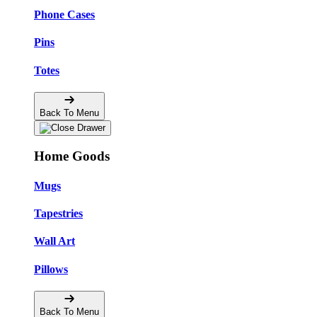
Phone Cases
Pins
Totes
Back To Menu
Home Goods
Mugs
Tapestries
Wall Art
Pillows
Back To Menu