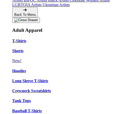
Artists
BIPOC Artists
Black Artists
Celebrate Women Artists
LGBTQIA Artists
Ukrainian Artists
Back To Menu
Adult Apparel
T-Shirts
Shorts
New!
Hoodies
Long Sleeve T-Shirts
Crewneck Sweatshirts
Tank Tops
Baseball T-Shirts