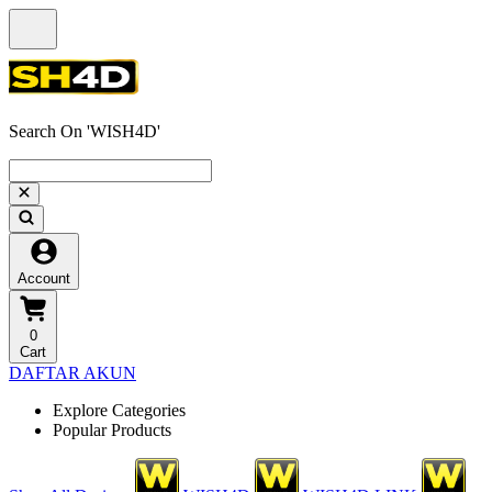
Search On 'WISH4D'
Account
0
Cart
DAFTAR AKUN
Explore Categories
Popular Products