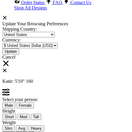
Order Status
FAQ
Contact Us
Shop All Designs
Update Your Browsing Preferences
Shipping Country:
Currency:
Cancel
Katie:
5'10"
160
Select your person:
Male
Female
Height
Short
Med
Tall
Weight
Slim
Avg
Heavy