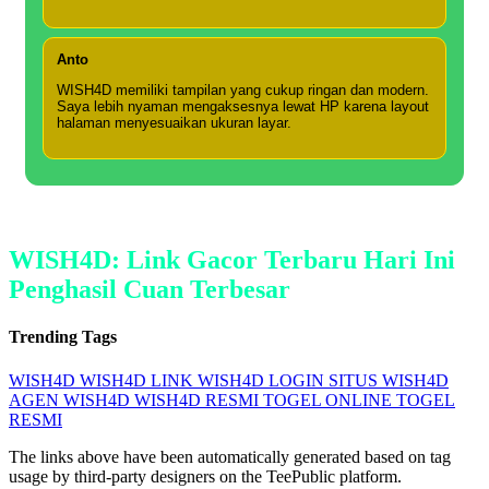
Anto
WISH4D memiliki tampilan yang cukup ringan dan modern.
Saya lebih nyaman mengaksesnya lewat HP karena layout
halaman menyesuaikan ukuran layar.
WISH4D: Link Gacor Terbaru Hari Ini
Penghasil Cuan Terbesar
Trending Tags
WISH4D
WISH4D LINK
WISH4D LOGIN
SITUS WISH4D
AGEN WISH4D
WISH4D RESMI
TOGEL ONLINE
TOGEL
RESMI
The links above have been automatically generated based on tag
usage by third-party designers on the TeePublic platform.