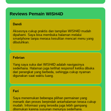
Reviews Pemain WISH4D
Dandi
Aksesnya cukup praktis dan tampilan WISH4D mudah
dipahami. Saya bisa membuka halaman melalui
smartphone tanpa merasa kesulitan mencari menu yang
dibutuhkan.
Febrian
Yang saya suka dari WISH4D adalah navigasinya
sederhana. Halaman juga terlihat responsif ketika dibuka
dari perangkat yang berbeda, sehingga cukup nyaman
digunakan saat waktu luang.
Feri
Saya menemukan beberapa pilihan permainan yang
menarik dan proses berpindah antarhalaman terasa cukup
mudah. Informasi yang tersedia juga lebih gampang
ditemukan karena susunan menunya sederhana.