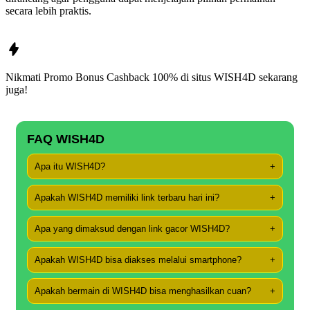
secara lebih praktis.
Nikmati Promo Bonus Cashback 100% di situs
WISH4D
sekarang
juga!
FAQ WISH4D
Apa itu WISH4D?
+
Apakah WISH4D memiliki link terbaru hari ini?
+
Apa yang dimaksud dengan link gacor WISH4D?
+
Apakah WISH4D bisa diakses melalui smartphone?
+
Apakah bermain di WISH4D bisa menghasilkan cuan?
+