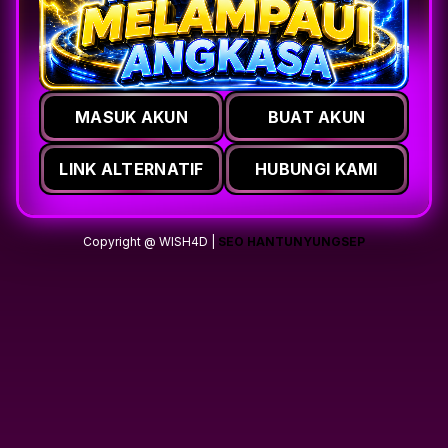
MASUK AKUN
BUAT AKUN
LINK ALTERNATIF
HUBUNGI KAMI
Copyright @ WISH4D |
SEO HANTUNYUNGSEP