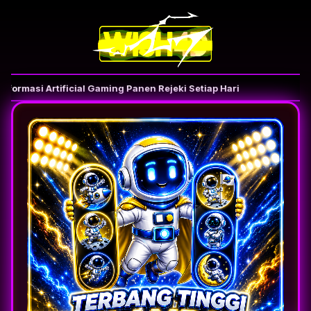
rmasi Artificial Gaming Panen Rejeki Setiap Hari